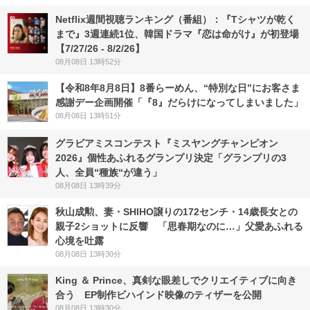
Netflix週間視聴ランキング（番組）：『Tシャツが乾く
まで』3週連続1位、韓国ドラマ『恋は命がけ』が初登場
【7/27/26 - 8/2/26】
08月08日 13時52分
【令和8年8月8日】8番らーめん、“特別な日”にお客さま
感謝デー企画開催「『8』だらけになってしまいました」
08月08日 13時51分
グラビアミスコンテスト『ミスヤングチャンピオン
2026』個性あふれるグランプリ決定「グランプリの3
人、全員“種族“が違う」
08月08日 13時39分
秋山成勲、妻・SHIHO譲りの172センチ・14歳長女との
親子2ショットに反響 「思春期なのに…」父愛あふれる
心境を吐露
08月08日 13時30分
King ＆ Prince、真剣な眼差しでクリエイティブに向き
合う EP制作ビハインド映像のティザーを公開
08月08日 13時30分