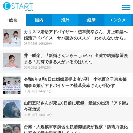
国内
海外
経済
エンタメ
総合
カリスマ婚活アドバイザー・植草美幸さん、井上咲楽へ
婚活アドバイス サバ読みのススメ「わかんないから」
08月08日 14時29分
井上咲楽、『新婚さんいらっしゃい』出演で結婚願望強
まる「共有できる人がいるのはいい」
08月08日 14時16分
令和8年8月8日に婚姻届提出者が列 小池百合子東京都
知事＆婚活アドバイザーの植草美幸さんが明かす
08月08日 14時11分
山田五郎さんが死去6日前に収録 最後の出演『アド街』
今夜放送
08月08日 14時10分
台湾・大規模軍事演習を頼清徳総統が視察「防衛力強化