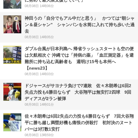
に努めて最大限支援していく」
08月08日 14時06分
神田うの「自分でもアル中だと思う」 かつては“朝シャ
ン＆昼シャン” シャンパンを水筒に入れて持ち歩いた過
去
08月08日 14時05分
ダブル台風が日本列島へ 帰省ラッシュスタートも空の便
は欠航相次ぐ 沖縄では「持病の薬」「血圧測定器」を避
難所に持ち込む高齢者も 週明け15号も本州へ
【news23】
08月08日 14時03分
ドジャースがサヨナラ負けで7連敗 佐々木朗希は6回2
失点力投も6勝目ならず 大谷翔平は無安打2四球 9回
ディアスが2ラン被弾
08月08日 14時01分
佐々木朗希は6回2失点の力投も6勝目ならず 7回大谷翔
平に勝ち越し満塁好機も痛恨の併殺打 初対決のヌート
バーは3打数1安打
08月08日 13時59分